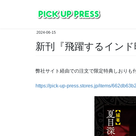
コ
ナ
ン
ビ
テ
ゲ
ン
ー
ツ
シ
2024-06-15
へ
ョ
新刊『飛躍するインド
ス
ン
キ
に
ッ
移
プ
動
弊社サイト経由での注文で限定特典しおりも
https://pick-up-press.stores.jp/items/662db6