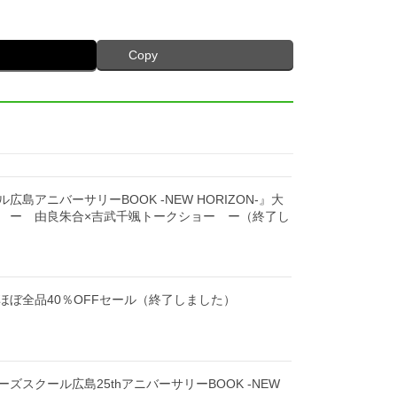
Copy
島アニバーサリーBOOK -NEW HORIZON-』大
 ー 由良朱合×吉武千颯トークショー ー（終了し
ほぼ全品40％OFFセール（終了しました）
ズスクール広島25thアニバーサリーBOOK -NEW