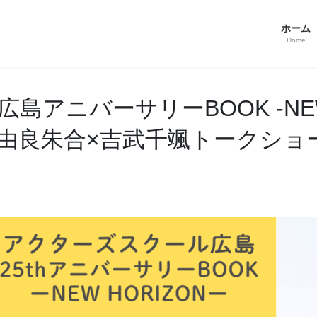
ホーム
Home
アニバーサリーBOOK -NEW
由良朱合×吉武千颯トークショ