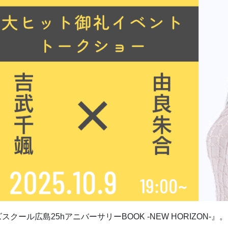
クール広島25hアニバーサリーBOOK -NEW HORIZON-』。