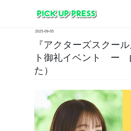
コ
ナ
ン
ビ
テ
ゲ
ン
ー
ツ
シ
2025-09-05
へ
ョ
『アクターズスクール広島
ス
ン
キ
に
ト御礼イベント ー 
ッ
移
プ
動
た）