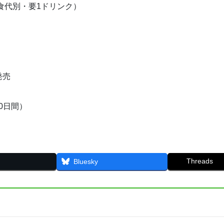
0（飲食代別・要1ドリンク）
発売
0日間）
Threads
Bluesky