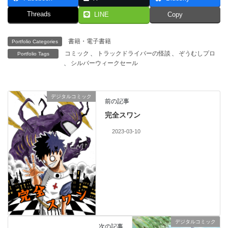
Threads
LINE
Copy
書籍・電子書籍
Portfolio Categories
コミック
、
トラックドライバーの怪談
、
ぞうむしプロ
Portfolio Tags
、
シルバーウィークセール
デジタルコミック
前の記事
完全スワン
2023-03-10
デジタルコミック
次の記事