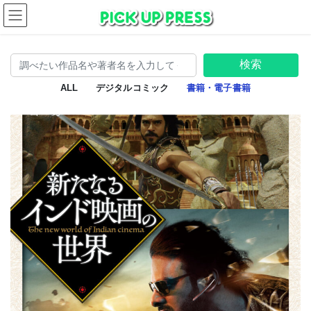
コ
ナ
ン
ビ
テ
ゲ
ン
ー
検索
ツ
シ
へ
ョ
ALL
デジタルコミック
書籍・電子書籍
ス
ン
キ
に
ッ
移
プ
動